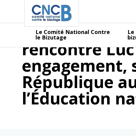
Panneau de gestion des cookies
Le Comité Nat
Le Comité National Contre
Le
le Bizutage
bi
rencontre Luc
engagement, s
République au
l’Éducation na