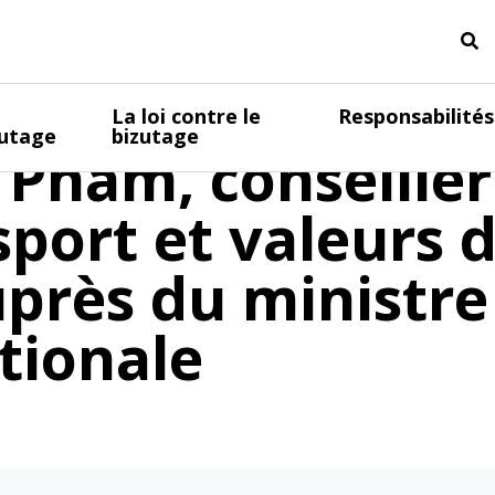
ional Contre le B
La loi contre le
Responsabilités
zutage
bizutage
 Pham, conseiller
port et valeurs d
près du ministre
tionale