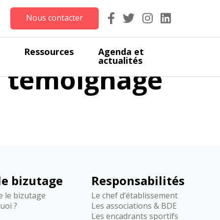
Nous contacter
le Doyen Santé
Ressources
Agenda et
actualités
au témoignage
 le bizutage
Responsabilités
re le bizutage
Le chef d’établissement
quoi ?
Les associations & BDE
Les encadrants sportifs