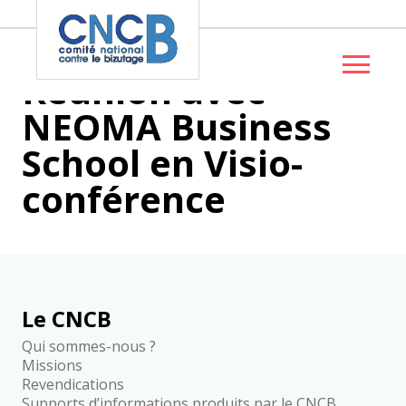
Panneau de gestion des cookies
Réunion avec
NEOMA Business
School en Visio-
conférence
Le CNCB
Qui sommes-nous ?
Missions
Revendications
Supports d’informations produits par le CNCB