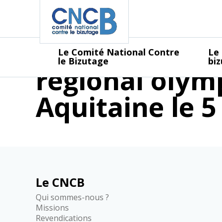
Panneau de gestion des cookies
visio confére
Le Comité National Contre
Le
le Bizutage
bi
régional olymp
Aquitaine le 
Le CNCB
Qui sommes-nous ?
Missions
Revendications